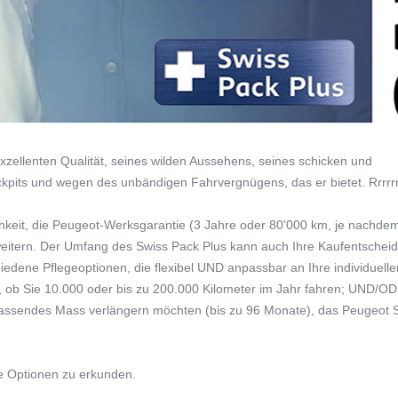
xzellenten Qualität, seines wilden Aussehens, seines schicken und
ckpits und wegen des unbändigen Fahrvergnügens, das er bietet. Rrrrr
keit, die Peugeot-Werksgarantie (3 Jahre oder 80'000 km, je nachde
erweitern. Der Umfang des Swiss Pack Plus kann auch Ihre Kaufentschei
iedene Pflegeoptionen, die flexibel UND anpassbar an Ihre individuelle
ob Sie 10.000 oder bis zu 200.000 Kilometer im Jahr fahren; UND/O
 passendes Mass verlängern möchten (bis zu 96 Monate), das Peugeot 
e Optionen zu erkunden.