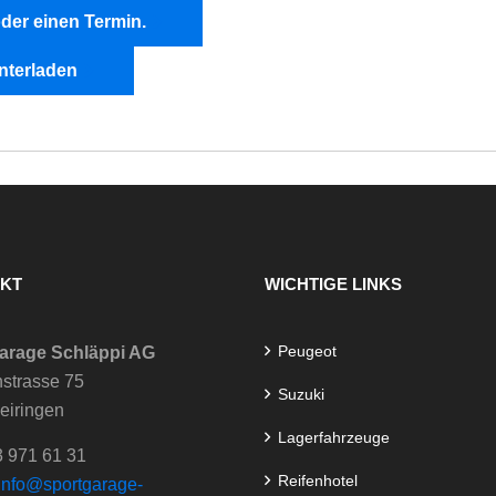
oder einen Termin.
nterladen
KT
WICHTIGE LINKS
Peugeot
arage Schläppi AG
strasse 75
Suzuki
eiringen
Lagerfahrzeuge
3 971 61 31
Reifenhotel
info@sportgarage-