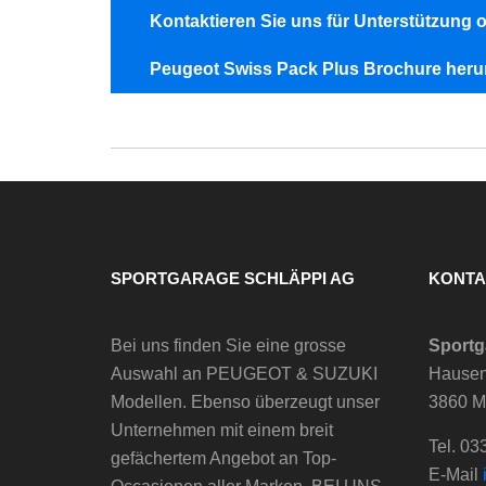
Kontaktieren Sie uns für Unterstützung 
Peugeot Swiss Pack Plus Brochure heru
SPORTGARAGE SCHLÄPPI AG
KONTA
Bei uns finden Sie eine grosse
Sportg
Auswahl an PEUGEOT & SUZUKI
Hausen
Modellen. Ebenso überzeugt unser
3860 M
Unternehmen mit einem breit
Tel. 03
gefächertem Angebot an Top-
E-Mail