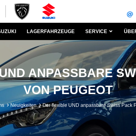
SUZUKI
LAGERFAHRZEUGE
SERVICE
ÜBE
 UND ANPASSBARE SW
VON PEUGEOT
ns
Neuigkeiten
Der flexible UND anpassbare Swiss Pack 