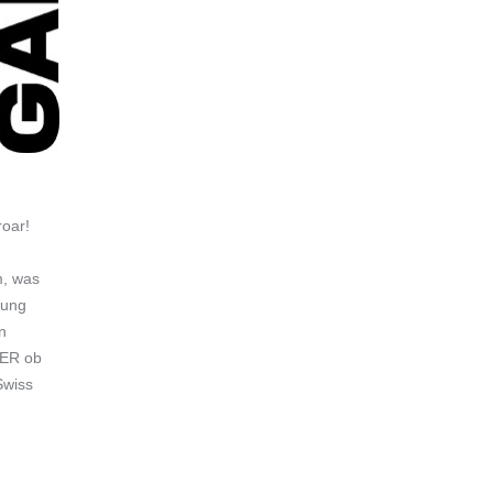
roar!
m, was
dung
n
DER ob
Swiss