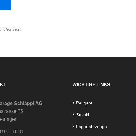
hicles Test
KT
WICHTIGE LINKS
Peugeot
arage Schläppi AG
strasse 75
Suzuki
eiringen
Lagerfahrzeuge
3 971 61 31