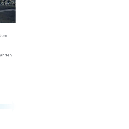
idem
fahrten