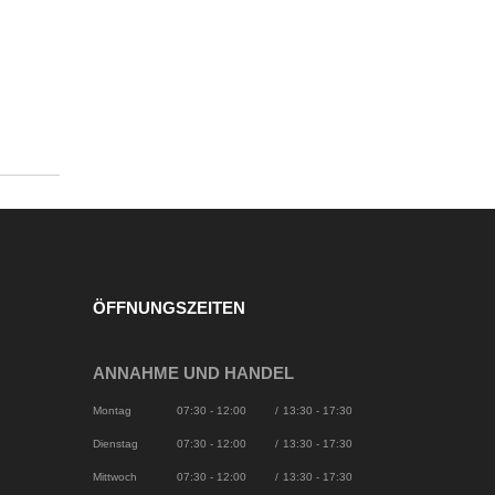
ÖFFNUNGSZEITEN
ANNAHME UND HANDEL
Montag
07:30 - 12:00
/
13:30 - 17:30
Dienstag
07:30 - 12:00
/
13:30 - 17:30
Mittwoch
07:30 - 12:00
/
13:30 - 17:30