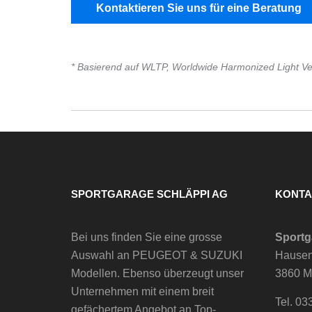
Kontaktieren Sie uns für eine Beratung
* Basierend auf WLTP, Worldwide Harmonized Light Ve
SPORTGARAGE SCHLÄPPI AG
KONTA
Bei uns finden Sie eine grosse
Sportg
Auswahl an PEUGEOT & SUZUKI
Hausen
Modellen. Ebenso überzeugt unser
3860 M
Unternehmen mit einem breit
Tel. 03
gefächertem Angebot an Top-