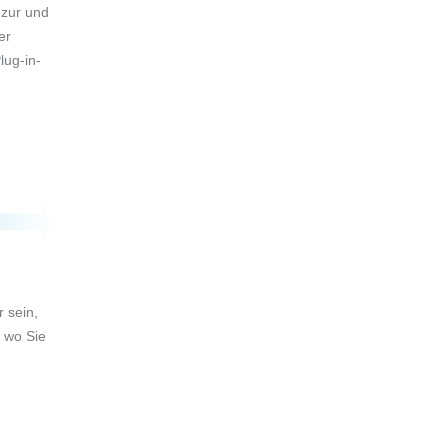
 zur und
er
lug-in-
 sein,
, wo Sie