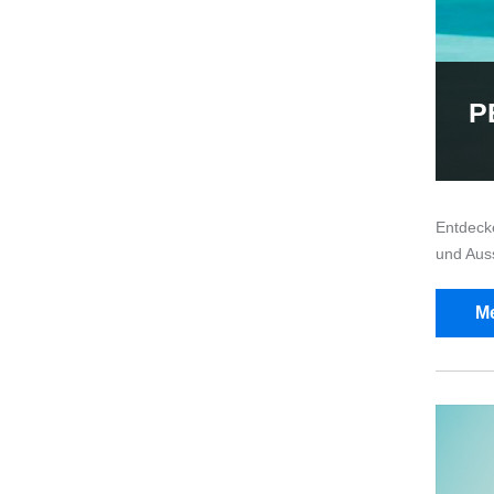
P
Entdeck
und Auss
Me