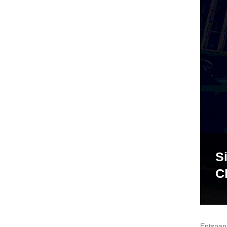
S
C
Entspan