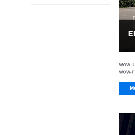
E
WOW U
WOW-PR
Me