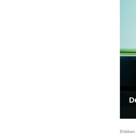
D
Erleben