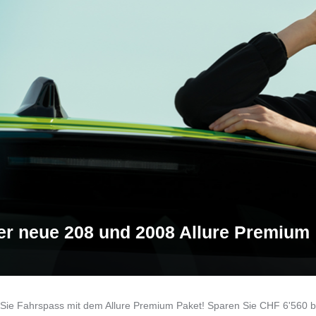
er neue 208 und 2008 Allure Premium
 Sie Fahrspass mit dem Allure Premium Paket! Sparen Sie CHF 6'560 b