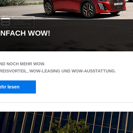
INFACH WOW!
ND NOCH MEHR WOW.
EISVORTEIL, WOW-LEASING UND WOW-AUSSTATTUNG.
hr lesen