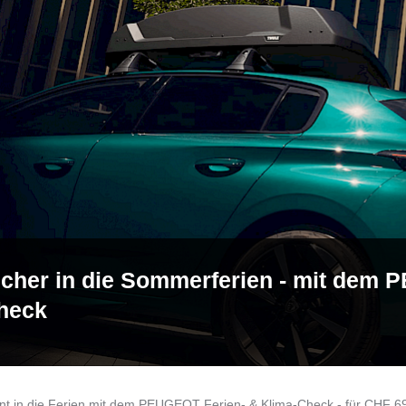
icher in die Sommerferien - mit dem 
heck
nt in die Ferien mit dem PEUGEOT Ferien- & Klima-Check - für CHF 69