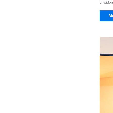
unwiders
Me